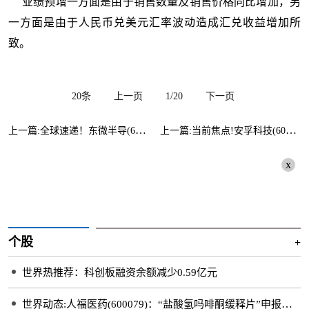
业绩预增一方面是由于销售数量及销售价格同比增加，另
一方面是由于人民币兑美元汇率波动造成汇兑收益增加所
致。
20条
上一页
1/20
下一页
上一篇:全球速递！东微半导(688261)拟共设创投基金投资半导体等领域
上一篇:当前焦点!安孚科技(603031)发预盈 半年度净利润4000万至4700万元 同比扭亏为盈
x
个股
+
世界热推荐：科创板融资余额减少0.59亿元
世界动态:人福医药(600079)：“盐酸氢吗啡酮缓释片”申报生产获受理